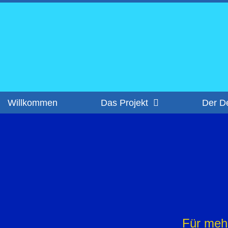
Zum
Inhalt
springen
Willkommen
Das Projekt
Der D
Für meh