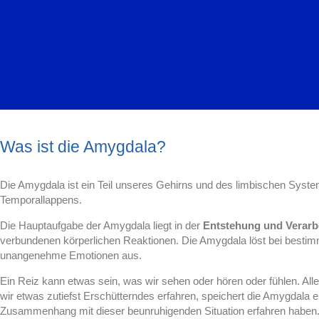
Was ist die Amygdala?
Die Amygdala ist ein Teil unseres Gehirns und des limbischen System
Temporallappens.
Die Hauptaufgabe der Amygdala liegt in der
Entstehung und Verarb
verbundenen körperlichen Reaktionen. Die Amygdala löst bei best
unangenehme Emotionen aus.
Ein Reiz kann etwas sein, was wir sehen oder hören oder fühlen. Al
wir etwas zutiefst Erschütterndes erfahren, speichert die Amygdala ei
Zusammenhang mit dieser beunruhigenden Situation erfahren haben