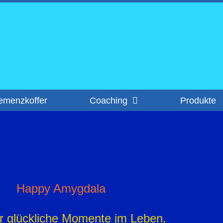
emenzkoffer
Coaching
Produkte
Happy Amygdala
r glückliche Momente im Leben.