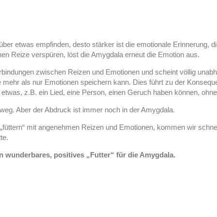
 über etwas empfinden, desto stärker ist die emotionale Erinnerung, 
chen Reize verspüren, löst die Amygdala erneut die Emotion aus.
rbindungen zwischen Reizen und Emotionen und scheint völlig unab
die mehr als nur Emotionen speichern kann. Dies führt zu der Konseq
 etwas, z.B. ein Lied, eine Person, einen Geruch haben können, ohn
t weg. Aber der Abdruck ist immer noch in der Amygdala.
 „füttern“ mit angenehmen Reizen und Emotionen, kommen wir schnell
te.
in wunderbares, positives „Futter“ für die Amygdala.