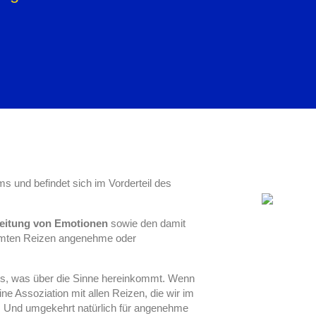
s und befindet sich im Vorderteil des
eitung von Emotionen
sowie den damit
immten Reizen angenehme oder
les, was über die Sinne hereinkommt. Wenn
ne Assoziation mit allen Reizen, die wir im
. Und umgekehrt natürlich für angenehme